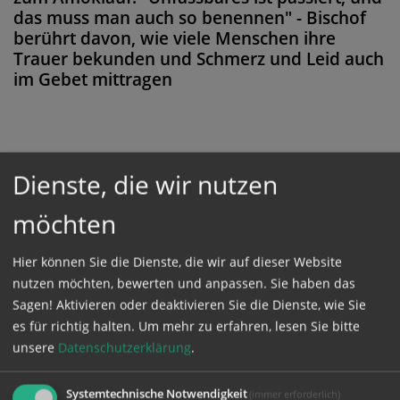
das muss man auch so benennen" - Bischof
berührt davon, wie viele Menschen ihre
Trauer bekunden und Schmerz und Leid auch
im Gebet mittragen
Diese Meldung ist nicht frei verfügbar. Bitte
Dienste, die wir nutzen
loggen Sie sich ein, oder bestellen Sie das
möchten
Produkt
Kathpress_online
.
Hier können Sie die Dienste, die wir auf dieser Website
nutzen möchten, bewerten und anpassen. Sie haben das
GESCHÜTZTER BEREICH
Sagen! Aktivieren oder deaktivieren Sie die Dienste, wie Sie
es für richtig halten.
Um mehr zu erfahren, lesen Sie bitte
Bitte melden Sie sich mit Ihrem Benutzernamen
unsere
Datenschutzerklärung
.
und Passwort an.
Systemtechnische Notwendigkeit
(immer erforderlich)