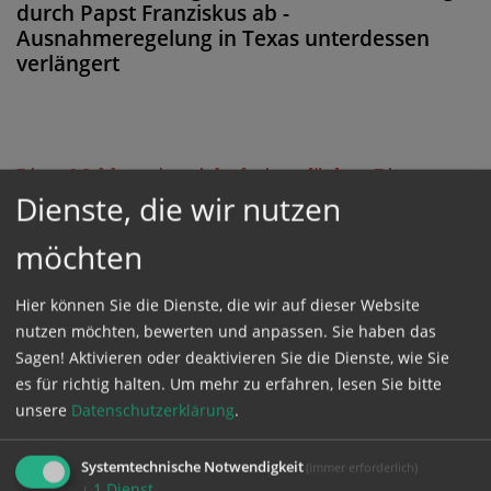
durch Papst Franziskus ab -
Ausnahmeregelung in Texas unterdessen
verlängert
Diese Meldung ist nicht frei verfügbar. Bitte
Dienste, die wir nutzen
loggen Sie sich ein, oder bestellen Sie das
Produkt
Kathpress_online
.
möchten
Hier können Sie die Dienste, die wir auf dieser Website
GESCHÜTZTER BEREICH
nutzen möchten, bewerten und anpassen. Sie haben das
Sagen! Aktivieren oder deaktivieren Sie die Dienste, wie Sie
Bitte melden Sie sich mit Ihrem Benutzernamen
es für richtig halten.
Um mehr zu erfahren, lesen Sie bitte
unsere
Datenschutzerklärung
.
und Passwort an.
Systemtechnische Notwendigkeit
(immer erforderlich)
Benutzername
↓
1
Dienst