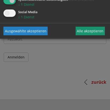
↓
1
Dienst
Benutzername
Social Media
↓
1
Dienst
Passwort
Ausgewählte akzeptieren
Alle akzeptieren
zurück