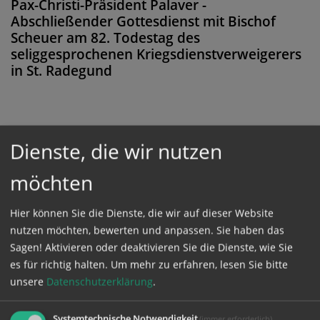
Pax-Christi-Präsident Palaver -
Abschließender Gottesdienst mit Bischof
Scheuer am 82. Todestag des
seliggesprochenen Kriegsdienstverweigerers
in St. Radegund
Diese Meldung ist nicht frei verfügbar. Bitte
Dienste, die wir nutzen
loggen Sie sich ein, oder bestellen Sie das
möchten
Produkt
Kathpress_online
.
Hier können Sie die Dienste, die wir auf dieser Website
nutzen möchten, bewerten und anpassen. Sie haben das
GESCHÜTZTER BEREICH
Sagen! Aktivieren oder deaktivieren Sie die Dienste, wie Sie
es für richtig halten.
Um mehr zu erfahren, lesen Sie bitte
Bitte melden Sie sich mit Ihrem Benutzernamen
unsere
Datenschutzerklärung
.
und Passwort an.
Systemtechnische Notwendigkeit
(immer erforderlich)