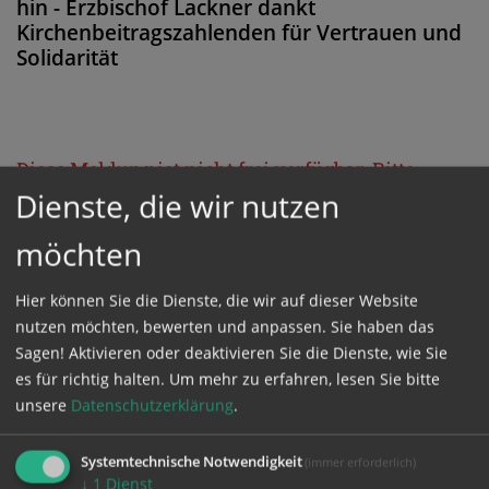
hin - Erzbischof Lackner dankt
Kirchenbeitragszahlenden für Vertrauen und
Solidarität
Diese Meldung ist nicht frei verfügbar. Bitte
Dienste, die wir nutzen
loggen Sie sich ein, oder bestellen Sie das
Produkt
Kathpress_online
.
möchten
Hier können Sie die Dienste, die wir auf dieser Website
GESCHÜTZTER BEREICH
nutzen möchten, bewerten und anpassen. Sie haben das
Sagen! Aktivieren oder deaktivieren Sie die Dienste, wie Sie
Bitte melden Sie sich mit Ihrem Benutzernamen
es für richtig halten.
Um mehr zu erfahren, lesen Sie bitte
unsere
Datenschutzerklärung
.
und Passwort an.
Systemtechnische Notwendigkeit
(immer erforderlich)
Benutzername
↓
1
Dienst