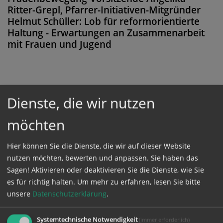
Ritter-Grepl, Pfarrer-Initiativen-Mitgründer
Helmut Schüller: Lob für reformorientierte
Haltung - Erwartungen an Zusammenarbeit
mit Frauen und Jugend
Diese Meldung ist nicht frei verfügbar. Bitte
Dienste, die wir nutzen
loggen Sie sich ein, oder bestellen Sie das
möchten
Produkt
Kathpress_online
.
Hier können Sie die Dienste, die wir auf dieser Website
nutzen möchten, bewerten und anpassen. Sie haben das
GESCHÜTZTER BEREICH
Sagen! Aktivieren oder deaktivieren Sie die Dienste, wie Sie
es für richtig halten.
Um mehr zu erfahren, lesen Sie bitte
Bitte melden Sie sich mit Ihrem Benutzernamen
unsere
Datenschutzerklärung
.
und Passwort an.
Systemtechnische Notwendigkeit
(immer erforderlich)