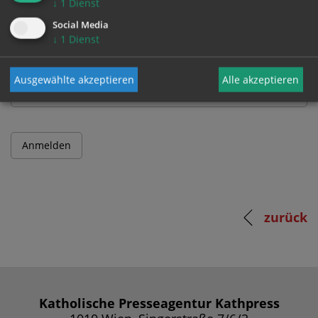
↓
1
Dienst
Benutzername
Social Media
↓
1
Dienst
Passwort
Ausgewählte akzeptieren
Alle akzeptieren
zurück
Katholische Presseagentur Kathpress