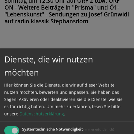
Sonntag um 12.30 Uhr auf ORF 2 bzw. ORF
ON - Weitere Beiträge in "Prisma" und Ö1-
"Lebenskunst" - Sendungen zu Josef Grünwidl
auf radio klassik Stephansdom
Diese Meldung ist nicht frei verfügbar. Bitte
Dienste, die wir nutzen
loggen Sie sich ein, oder bestellen Sie das
Produkt
Kathpress_online
.
möchten
Hier können Sie die Dienste, die wir auf dieser Website
GESCHÜTZTER BEREICH
nutzen möchten, bewerten und anpassen. Sie haben das
Sagen! Aktivieren oder deaktivieren Sie die Dienste, wie Sie
es für richtig halten.
Um mehr zu erfahren, lesen Sie bitte
Bitte melden Sie sich mit Ihrem Benutzernamen
unsere
Datenschutzerklärung
.
und Passwort an.
Systemtechnische Notwendigkeit
(immer erforderlich)