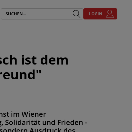
LOGIN
sch ist dem
reund"
enst im Wiener
Solidarität und Frieden -
 sondern Ausdruck des