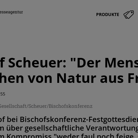
PRODUKTE
f Scheuer: "Der Men
hen von Natur aus F
:55
Gesellschaft/Scheuer/Bischofskonferenz
of bei Bischofskonferenz-Festgottesdi
über gesellschaftliche Verantwortung, 
um Kompromiss "weder faul noch feige,