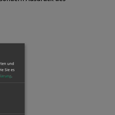
rten und
ie Sie es
lärung
.