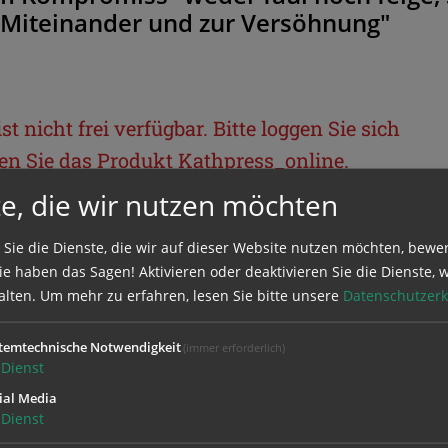
 Miteinander und zur Versöhnung"
t nicht frei verfügbar. Bitte loggen Sie sich
llen Sie das Produkt
Kathpress_online
.
e, die wir nutzen möchten
BEREICH
 Sie die Dienste, die wir auf dieser Website nutzen möchten, bewe
e haben das Sagen! Aktivieren oder deaktivieren Sie die Dienste, w
ie sich mit Ihrem Benutzernamen und
alten.
Um mehr zu erfahren, lesen Sie bitte unsere
Datenschutzerk
temtechnische Notwendigkeit
(immer erforderlich)
Dienst
ial Media
Dienst