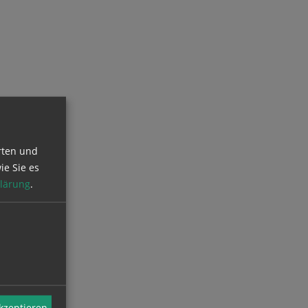
rten und
ie Sie es
lärung
.
akzeptieren