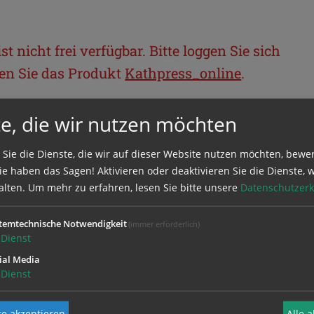
t nicht frei verfügbar. Bitte loggen Sie sich
llen Sie das Produkt
Kathpress_online
.
e, die wir nutzen möchten
BEREICH
 Sie die Dienste, die wir auf dieser Website nutzen möchten, bewe
ie sich mit Ihrem Benutzernamen und
e haben das Sagen! Aktivieren oder deaktivieren Sie die Dienste, w
alten.
Um mehr zu erfahren, lesen Sie bitte unsere
Datenschutzerk
temtechnische Notwendigkeit
(immer erforderlich)
Dienst
ial Media
Dienst
e akzeptieren
Alle 