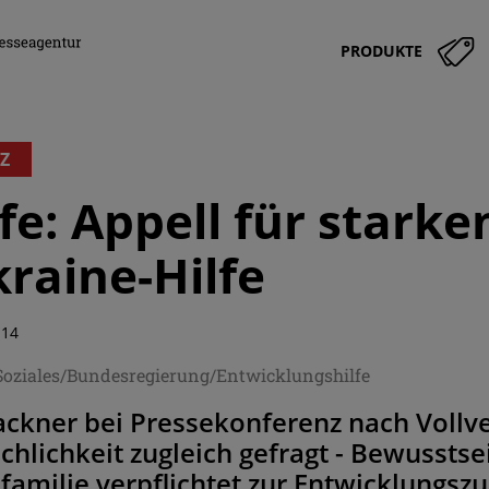
PRODUKTE
Z
fe: Appell für starke
raine-Hilfe
:14
Soziales/Bundesregierung/Entwicklungshilfe
ackner bei Pressekonferenz nach Vollv
hlichkeit zugleich gefragt - Bewusst
familie verpflichtet zur Entwicklungs