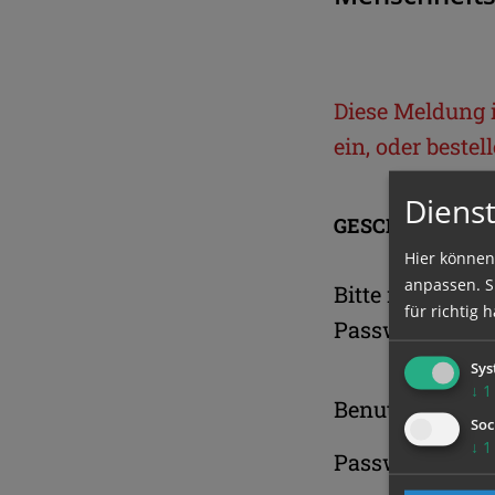
Diese Meldung is
ein, oder beste
Dienst
GESCHÜTZTER 
Hier können
anpassen. Si
Bitte melden S
für richtig h
Passwort an.
Sys
↓
1
Benutzername
Soc
↓
1
Passwort