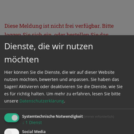
Diese Meldung ist nicht frei verfügbar. Bitte
loggen Sie sich ein, oder bestellen Sie das
Produkt
Kathpress_online
.
Dienste, die wir nutzen
möchten
GESCHÜTZTER BEREICH
Hier können Sie die Dienste, die wir auf dieser Website
nutzen möchten, bewerten und anpassen. Sie haben das
Bitte melden Sie sich mit Ihrem Benutzernamen
Sagen! Aktivieren oder deaktivieren Sie die Dienste, wie Sie
und Passwort an.
es für richtig halten.
Um mehr zu erfahren, lesen Sie bitte
unsere
Datenschutzerklärung
.
Benutzername
Systemtechnische Notwendigkeit
(immer erforderlich)
↓
1
Dienst
Social Media