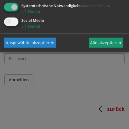
und Passwort an.
Systemtechnische Notwendigkeit
(immer erforderlich)
↓
1
Dienst
Social Media
Benutzername
↓
1
Dienst
Ausgewählte akzeptieren
Alle akzeptieren
Passwort
zurück