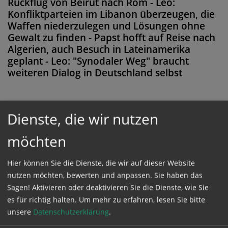
Rückflug von Beirut nach Rom - Leo:
Konfliktparteien im Libanon überzeugen, die
Waffen niederzulegen und Lösungen ohne
Gewalt zu finden - Papst hofft auf Reise nach
Algerien, auch Besuch in Lateinamerika
geplant - Leo: "Synodaler Weg" braucht
weiteren Dialog in Deutschland selbst
Dienste, die wir nutzen
Diese Meldung ist nicht frei verfügbar. Bitte
möchten
loggen Sie sich ein, oder bestellen Sie das
Produkt
Kathpress_online
.
Hier können Sie die Dienste, die wir auf dieser Website
nutzen möchten, bewerten und anpassen. Sie haben das
Sagen! Aktivieren oder deaktivieren Sie die Dienste, wie Sie
GESCHÜTZTER BEREICH
es für richtig halten.
Um mehr zu erfahren, lesen Sie bitte
unsere
Datenschutzerklärung
.
Bitte melden Sie sich mit Ihrem Benutzernamen