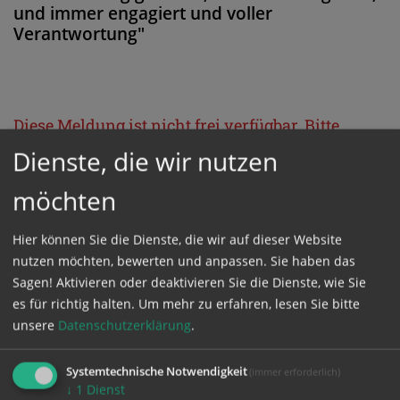
und immer engagiert und voller
Verantwortung"
Diese Meldung ist nicht frei verfügbar. Bitte
loggen Sie sich ein, oder bestellen Sie das
Dienste, die wir nutzen
Produkt
Kathpress_online
.
möchten
GESCHÜTZTER BEREICH
Hier können Sie die Dienste, die wir auf dieser Website
nutzen möchten, bewerten und anpassen. Sie haben das
Sagen! Aktivieren oder deaktivieren Sie die Dienste, wie Sie
Bitte melden Sie sich mit Ihrem Benutzernamen
es für richtig halten.
Um mehr zu erfahren, lesen Sie bitte
und Passwort an.
unsere
Datenschutzerklärung
.
Systemtechnische Notwendigkeit
(immer erforderlich)
Benutzername
↓
1
Dienst