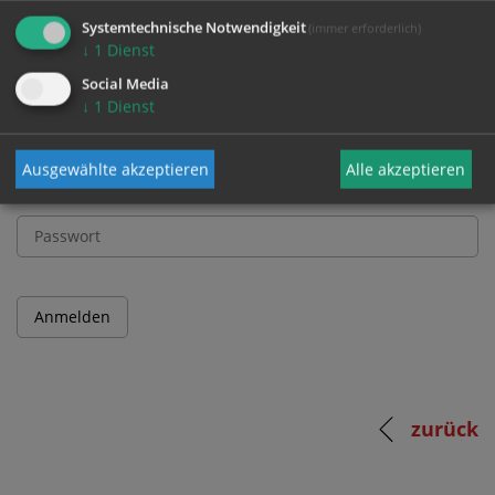
und Passwort an.
Systemtechnische Notwendigkeit
(immer erforderlich)
↓
1
Dienst
Social Media
Benutzername
↓
1
Dienst
Ausgewählte akzeptieren
Alle akzeptieren
Passwort
zurück