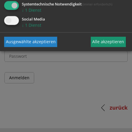
und Passwort an.
Systemtechnische Notwendigkeit
(immer erforderlich)
↓
1
Dienst
Social Media
Benutzername
↓
1
Dienst
Ausgewählte akzeptieren
Alle akzeptieren
Passwort
zurück