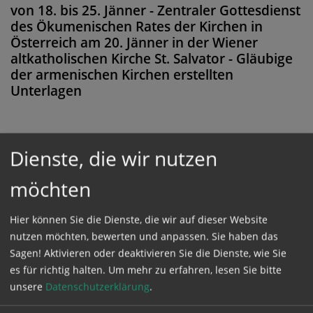
von 18. bis 25. Jänner - Zentraler Gottesdienst
des Ökumenischen Rates der Kirchen in
Österreich am 20. Jänner in der Wiener
altkatholischen Kirche St. Salvator - Gläubige
der armenischen Kirchen erstellten
Unterlagen
Dienste, die wir nutzen
Diese Meldung ist nicht frei verfügbar. Bitte
loggen Sie sich ein, oder bestellen Sie das
möchten
Produkt
Kathpress_online
.
Hier können Sie die Dienste, die wir auf dieser Website
nutzen möchten, bewerten und anpassen. Sie haben das
GESCHÜTZTER BEREICH
Sagen! Aktivieren oder deaktivieren Sie die Dienste, wie Sie
es für richtig halten.
Um mehr zu erfahren, lesen Sie bitte
unsere
Datenschutzerklärung
.
Bitte melden Sie sich mit Ihrem Benutzernamen