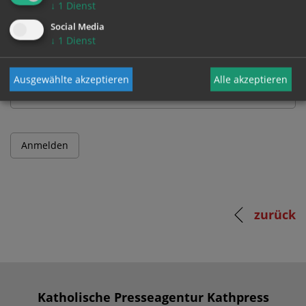
↓
1
Dienst
Benutzername
Social Media
↓
1
Dienst
Passwort
Ausgewählte akzeptieren
Alle akzeptieren
zurück
Katholische Presseagentur Kathpress