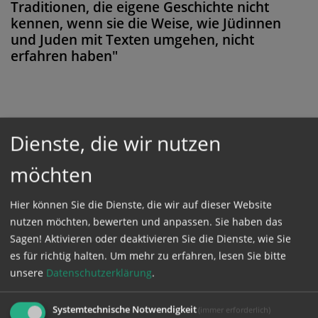
Traditionen, die eigene Geschichte nicht
kennen, wenn sie die Weise, wie Jüdinnen
und Juden mit Texten umgehen, nicht
erfahren haben"
Diese Meldung ist nicht frei verfügbar. Bitte
Dienste, die wir nutzen
loggen Sie sich ein, oder bestellen Sie das
möchten
Produkt
Kathpress_online
.
Hier können Sie die Dienste, die wir auf dieser Website
GESCHÜTZTER BEREICH
nutzen möchten, bewerten und anpassen. Sie haben das
Sagen! Aktivieren oder deaktivieren Sie die Dienste, wie Sie
es für richtig halten.
Um mehr zu erfahren, lesen Sie bitte
Bitte melden Sie sich mit Ihrem Benutzernamen
unsere
Datenschutzerklärung
.
und Passwort an.
Systemtechnische Notwendigkeit
(immer erforderlich)