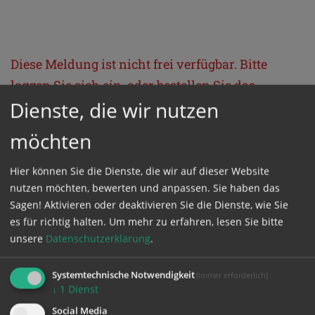
Diese Meldung ist nicht frei verfügbar. Bitte
loggen Sie sich ein, oder bestellen Sie das
Dienste, die wir nutzen
Produkt
Kathpress_online
.
möchten
GESCHÜTZTER BEREICH
Hier können Sie die Dienste, die wir auf dieser Website
nutzen möchten, bewerten und anpassen. Sie haben das
Bitte melden Sie sich mit Ihrem Benutzernamen
Sagen! Aktivieren oder deaktivieren Sie die Dienste, wie Sie
und Passwort an.
es für richtig halten.
Um mehr zu erfahren, lesen Sie bitte
unsere
Datenschutzerklärung
.
Benutzername
Systemtechnische Notwendigkeit
(immer erforderlich)
↓
1
Dienst
Social Media