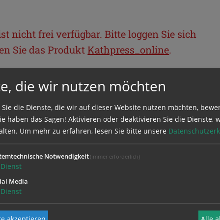
t nicht frei verfügbar. Bitte loggen Sie sich
llen Sie das Produkt
Kathpress_online
.
e, die wir nutzen möchten
BEREICH
 Sie die Dienste, die wir auf dieser Website nutzen möchten, bewe
ie sich mit Ihrem Benutzernamen und
e haben das Sagen! Aktivieren oder deaktivieren Sie die Dienste, w
alten.
Um mehr zu erfahren, lesen Sie bitte unsere
Datenschutzerk
temtechnische Notwendigkeit
(immer erforderlich)
Dienst
ial Media
Dienst
e akzeptieren
Alle 