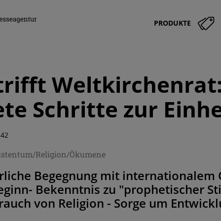
PRODUKTE
trifft Weltkirchenrat
te Schritte zur Einhe
:42
ristentum/Religion/Ökumene
hrliche Begegnung mit internationale
eginn- Bekenntnis zu "prophetischer S
auch von Religion - Sorge um Entwickl