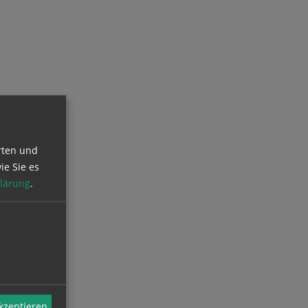
rten und
ie Sie es
lärung
.
akzeptieren