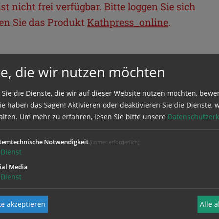
t nicht frei verfügbar. Bitte loggen Sie sich
llen Sie das Produkt
Kathpress_online
.
BEREICH
e, die wir nutzen möchten
ie sich mit Ihrem Benutzernamen und
 Sie die Dienste, die wir auf dieser Website nutzen möchten, bewe
e haben das Sagen! Aktivieren oder deaktivieren Sie die Dienste, w
alten.
Um mehr zu erfahren, lesen Sie bitte unsere
Datenschutzerk
temtechnische Notwendigkeit
(immer erforderlich)
Dienst
ial Media
Dienst
e akzeptieren
Alle 