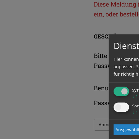
Diese Meldung is
ein, oder beste
GESCHÜTZTER 
Dienst
Bitte melden S
Hier können
Passwort an.
anpassen. Si
für richtig h
Benutzername
Sys
↓
1
Passwort
Soc
↓
1
Ausgewählt