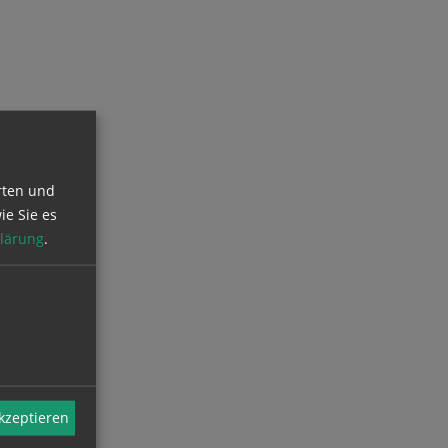
rten und
ie Sie es
lärung
.
akzeptieren