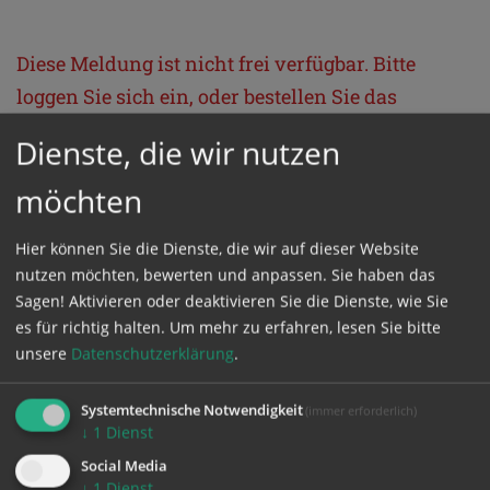
Diese Meldung ist nicht frei verfügbar. Bitte
loggen Sie sich ein, oder bestellen Sie das
Produkt
Kathpress_online
.
Dienste, die wir nutzen
möchten
GESCHÜTZTER BEREICH
Hier können Sie die Dienste, die wir auf dieser Website
Bitte melden Sie sich mit Ihrem Benutzernamen
nutzen möchten, bewerten und anpassen. Sie haben das
Sagen! Aktivieren oder deaktivieren Sie die Dienste, wie Sie
und Passwort an.
es für richtig halten.
Um mehr zu erfahren, lesen Sie bitte
unsere
Datenschutzerklärung
.
Benutzername
Systemtechnische Notwendigkeit
(immer erforderlich)
↓
1
Dienst
Passwort
Social Media
↓
1
Dienst