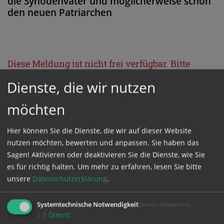
die Synodenväter und möglicherweise schon
den neuen Patriarchen
Diese Meldung ist nicht frei verfügbar. Bitte
loggen Sie sich ein, oder bestellen Sie das
Dienste, die wir nutzen
Produkt
Kathpress_online
.
möchten
GESCHÜTZTER BEREICH
Hier können Sie die Dienste, die wir auf dieser Website
nutzen möchten, bewerten und anpassen. Sie haben das
Sagen! Aktivieren oder deaktivieren Sie die Dienste, wie Sie
Bitte melden Sie sich mit Ihrem Benutzernamen
es für richtig halten.
Um mehr zu erfahren, lesen Sie bitte
und Passwort an.
unsere
Datenschutzerklärung
.
Benutzername
Systemtechnische Notwendigkeit
(immer erforderlich)
↓
1
Dienst