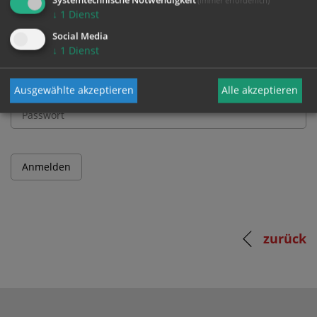
↓
1
Dienst
Benutzername
Social Media
↓
1
Dienst
Passwort
Ausgewählte akzeptieren
Alle akzeptieren
zurück