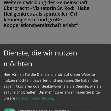
Weiterentwicklung der Gemeinschaft
überbracht - Visitatorin Sr. Rod: "Habe
Heiligenkreuz als spirituellen Ort
kennengelernt und große
Kooperationsbereitschaft erlebt"
Diese Meldung ist nicht frei verfügbar. Bitte
Dienste, die wir nutzen
loggen Sie sich ein, oder bestellen Sie das
möchten
Produkt
Kathpress_online
.
Hier können Sie die Dienste, die wir auf dieser Website
nutzen möchten, bewerten und anpassen. Sie haben das
GESCHÜTZTER BEREICH
Sagen! Aktivieren oder deaktivieren Sie die Dienste, wie Sie
es für richtig halten.
Um mehr zu erfahren, lesen Sie bitte
Bitte melden Sie sich mit Ihrem Benutzernamen
unsere
Datenschutzerklärung
.
und Passwort an.
Systemtechnische Notwendigkeit
(immer erforderlich)