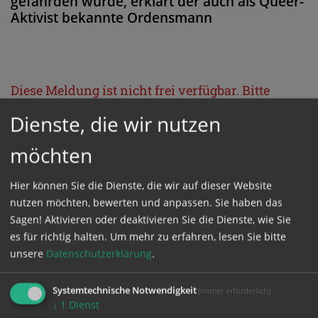
gefährden würde, erklärt der auch als Queer-
Aktivist bekannte Ordensmann
Diese Meldung ist nicht frei verfügbar. Bitte
loggen Sie sich ein, oder bestellen Sie das
Dienste, die wir nutzen
Produkt
Kathpress_online
.
möchten
GESCHÜTZTER BEREICH
Hier können Sie die Dienste, die wir auf dieser Website
nutzen möchten, bewerten und anpassen. Sie haben das
Sagen! Aktivieren oder deaktivieren Sie die Dienste, wie Sie
Bitte melden Sie sich mit Ihrem Benutzernamen
es für richtig halten.
Um mehr zu erfahren, lesen Sie bitte
und Passwort an.
unsere
Datenschutzerklärung
.
Benutzername
Systemtechnische Notwendigkeit
(immer erforderlich)
↓
1
Dienst