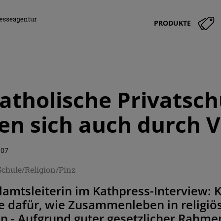
PRODUKTE
Katholische Privatsc
en sich auch durch Vi
:07
Schule/Religion/Pinz
amtsleiterin im Kathpress-Interview: 
dafür, wie Zusammenleben in religiös 
nn - Aufgrund guter gesetzlicher Rahm