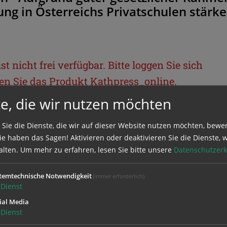
g in Österreichs Privatschulen stärke
t nicht frei verfügbar. Bitte loggen Sie sich
llen Sie das Produkt
Kathpress_online
.
e, die wir nutzen möchten
BEREICH
 Sie die Dienste, die wir auf dieser Website nutzen möchten, bewe
e haben das Sagen! Aktivieren oder deaktivieren Sie die Dienste, w
ie sich mit Ihrem Benutzernamen und
alten.
Um mehr zu erfahren, lesen Sie bitte unsere
Datenschutzerk
temtechnische Notwendigkeit
(immer erforderlich)
Dienst
ial Media
Dienst