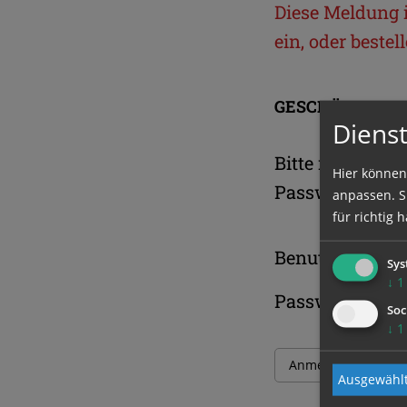
Diese Meldung is
ein, oder beste
GESCHÜTZTER 
Dienst
Bitte melden S
Hier können
Passwort an.
anpassen. Si
für richtig h
Benutzername
Sys
↓
1
Passwort
Soc
↓
1
Ausgewählt