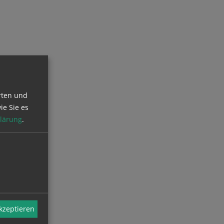
rten und
ie Sie es
lärung
.
akzeptieren