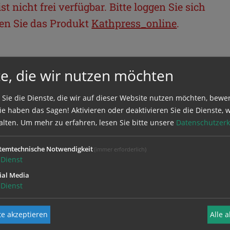
t nicht frei verfügbar. Bitte loggen Sie sich
llen Sie das Produkt
Kathpress_online
.
BEREICH
e, die wir nutzen möchten
ie sich mit Ihrem Benutzernamen und
 Sie die Dienste, die wir auf dieser Website nutzen möchten, bewe
e haben das Sagen! Aktivieren oder deaktivieren Sie die Dienste, w
alten.
Um mehr zu erfahren, lesen Sie bitte unsere
Datenschutzerk
temtechnische Notwendigkeit
(immer erforderlich)
Dienst
ial Media
Dienst
e akzeptieren
Alle 