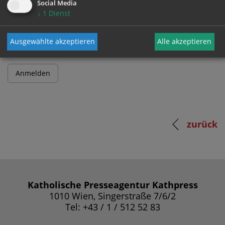
Social Media
↓
1
Dienst
Passwort
Ausgewählte akzeptieren
Alle akzeptieren
zurück
Katholische Presseagentur Kathpress
1010 Wien, Singerstraße 7/6/2
Tel: +43 / 1 / 512 52 83