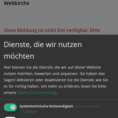
Weltkirche
Diese Meldung ist nicht frei verfügbar. Bitte
loggen Sie sich ein, oder bestellen Sie das
Dienste, die wir nutzen
Produkt
Kathpress_online
.
möchten
GESCHÜTZTER BEREICH
Hier können Sie die Dienste, die wir auf dieser Website
nutzen möchten, bewerten und anpassen. Sie haben das
Bitte melden Sie sich mit Ihrem Benutzernamen
Sagen! Aktivieren oder deaktivieren Sie die Dienste, wie Sie
es für richtig halten.
Um mehr zu erfahren, lesen Sie bitte
und Passwort an.
unsere
Datenschutzerklärung
.
Benutzername
Systemtechnische Notwendigkeit
(immer erforderlich)
↓
1
Dienst