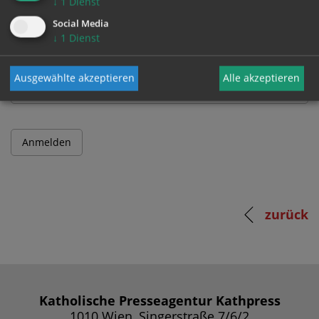
↓
1
Dienst
Benutzername
Social Media
↓
1
Dienst
Passwort
Ausgewählte akzeptieren
Alle akzeptieren
zurück
Katholische Presseagentur Kathpress
1010 Wien, Singerstraße 7/6/2