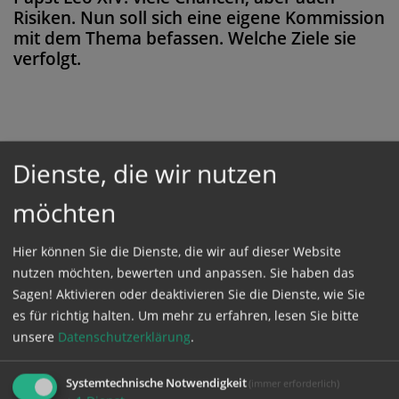
Risiken. Nun soll sich eine eigene Kommission
mit dem Thema befassen. Welche Ziele sie
verfolgt.
Diese Meldung ist nicht frei verfügbar. Bitte
Dienste, die wir nutzen
loggen Sie sich ein, oder bestellen Sie das
Produkt
Kathpress_online
.
möchten
Hier können Sie die Dienste, die wir auf dieser Website
GESCHÜTZTER BEREICH
nutzen möchten, bewerten und anpassen. Sie haben das
Sagen! Aktivieren oder deaktivieren Sie die Dienste, wie Sie
es für richtig halten.
Um mehr zu erfahren, lesen Sie bitte
Bitte melden Sie sich mit Ihrem Benutzernamen
unsere
Datenschutzerklärung
.
und Passwort an.
Systemtechnische Notwendigkeit
(immer erforderlich)