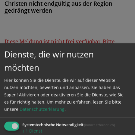
Christen nicht endgültig aus der Region
gedrängt werden
Diese Meldung ist nicht frei verfügbar. Bitte
loggen Sie sich ein, oder bestellen Sie das
Dienste, die wir nutzen
Produkt
Kathpress_online
.
möchten
GESCHÜTZTER BEREICH
Hier können Sie die Dienste, die wir auf dieser Website
nutzen möchten, bewerten und anpassen. Sie haben das
Sagen! Aktivieren oder deaktivieren Sie die Dienste, wie Sie
Bitte melden Sie sich mit Ihrem Benutzernamen
es für richtig halten.
Um mehr zu erfahren, lesen Sie bitte
und Passwort an.
unsere
Datenschutzerklärung
.
Systemtechnische Notwendigkeit
(immer erforderlich)
Benutzername
↓
1
Dienst