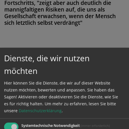
Fortschritts, "zeigt aber auch deutlich die
mannigfaltigen Risiken auf, die uns als
Gesellschaft erwachsen, wenn der Mensch
sich letztlich selbst verdrängt"
Diese Meldung ist nicht frei verfügbar. Bitte
Dienste, die wir nutzen
loggen Sie sich ein, oder bestellen Sie das
möchten
Produkt
Kathpress_online
.
Hier können Sie die Dienste, die wir auf dieser Website
GESCHÜTZTER BEREICH
nutzen möchten, bewerten und anpassen. Sie haben das
Sagen! Aktivieren oder deaktivieren Sie die Dienste, wie Sie
es für richtig halten.
Um mehr zu erfahren, lesen Sie bitte
Bitte melden Sie sich mit Ihrem Benutzernamen
unsere
Datenschutzerklärung
.
und Passwort an.
Systemtechnische Notwendigkeit
(immer erforderlich)