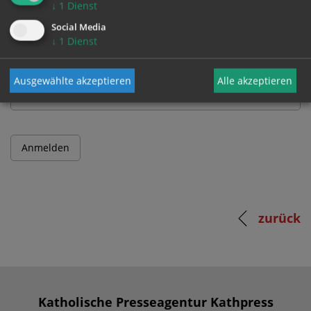
↓
1
Dienst
Benutzername
Social Media
↓
1
Dienst
Passwort
Ausgewählte akzeptieren
Alle akzeptieren
zurück
Katholische Presseagentur Kathpress