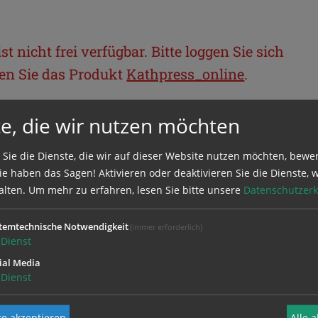
t nicht frei verfügbar. Bitte loggen Sie sich
llen Sie das Produkt
Kathpress_online
.
e, die wir nutzen möchten
BEREICH
 Sie die Dienste, die wir auf dieser Website nutzen möchten, bewe
ie sich mit Ihrem Benutzernamen und
e haben das Sagen! Aktivieren oder deaktivieren Sie die Dienste, w
alten.
Um mehr zu erfahren, lesen Sie bitte unsere
Datenschutzerk
temtechnische Notwendigkeit
(immer erforderlich)
Dienst
ial Media
Dienst
e akzeptieren
Alle 