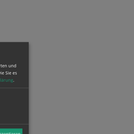
rten und
ie Sie es
lärung
.
akzeptieren