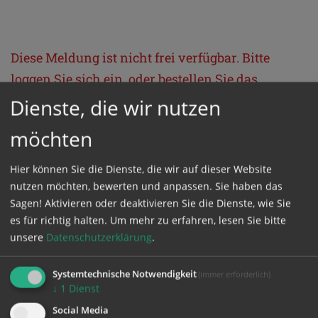
Diese Meldung ist nicht frei verfügbar. Bitte
loggen Sie sich ein, oder bestellen Sie das
Produkt
Kathpress_online
.
Dienste, die wir nutzen
möchten
GESCHÜTZTER BEREICH
Hier können Sie die Dienste, die wir auf dieser Website
nutzen möchten, bewerten und anpassen. Sie haben das
Bitte melden Sie sich mit Ihrem Benutzernamen
Sagen! Aktivieren oder deaktivieren Sie die Dienste, wie Sie
und Passwort an.
es für richtig halten.
Um mehr zu erfahren, lesen Sie bitte
unsere
Datenschutzerklärung
.
Benutzername
Systemtechnische Notwendigkeit
(immer erforderlich)
↓
1
Dienst
Social Media