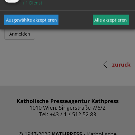
Passwort
↓
1
Dienst
Ausgewählte akzeptieren
Alle akzeptieren
zurück
Katholische Presseagentur Kathpress
1010 Wien, Singerstraße 7/6/2
Tel: +43 / 1 / 512 52 83
© 1947-2026
KATHPRESS
- Katholische