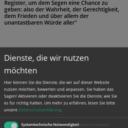
Register, um dem Segen eine Chance zu
geben: also der Wahrheit, der Gerechtigkeit,
dem Frieden und über allem der
unantastbaren Würde aller"
Diese Meldung ist nicht frei verfügbar. Bitte
Dienste, die wir nutzen
loggen Sie sich ein, oder bestellen Sie das
möchten
Produkt
Kathpress_online
.
Hier können Sie die Dienste, die wir auf dieser Website
GESCHÜTZTER BEREICH
nutzen möchten, bewerten und anpassen. Sie haben das
Sagen! Aktivieren oder deaktivieren Sie die Dienste, wie Sie
es für richtig halten.
Um mehr zu erfahren, lesen Sie bitte
Bitte melden Sie sich mit Ihrem Benutzernamen
unsere
Datenschutzerklärung
.
und Passwort an.
Systemtechnische Notwendigkeit
(immer erforderlich)