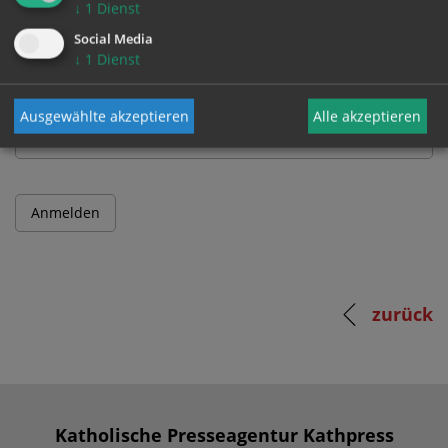
↓
1
Dienst
Benutzername
Social Media
↓
1
Dienst
Passwort
Ausgewählte akzeptieren
Alle akzeptieren
zurück
Katholische Presseagentur Kathpress