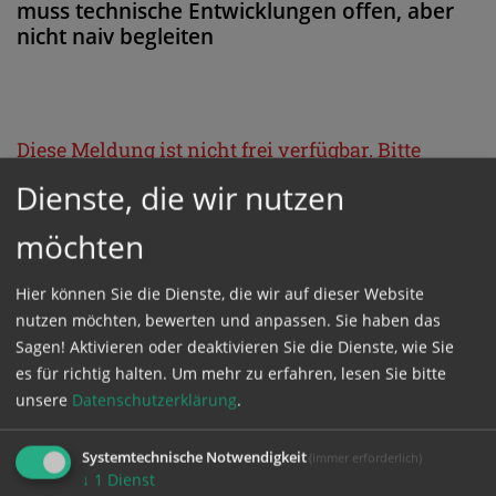
muss technische Entwicklungen offen, aber
nicht naiv begleiten
Diese Meldung ist nicht frei verfügbar. Bitte
loggen Sie sich ein, oder bestellen Sie das
Dienste, die wir nutzen
Produkt
Kathpress_online
.
möchten
GESCHÜTZTER BEREICH
Hier können Sie die Dienste, die wir auf dieser Website
nutzen möchten, bewerten und anpassen. Sie haben das
Sagen! Aktivieren oder deaktivieren Sie die Dienste, wie Sie
Bitte melden Sie sich mit Ihrem Benutzernamen
es für richtig halten.
Um mehr zu erfahren, lesen Sie bitte
und Passwort an.
unsere
Datenschutzerklärung
.
Systemtechnische Notwendigkeit
(immer erforderlich)
Benutzername
↓
1
Dienst