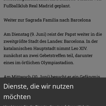
Fußballklub Real Madrid geplant.
Weiter zur Sagrada Familia nach Barcelona
Am Dienstag (9. Juni) reist der Papst weiter in die
zweitgrößte Stadt des Landes: Barcelona. In der
katalanischen Hauptstadt nimmt Leo XIV.
zunächst an zwei Gebetstreffen teil, darunter
eines im örtlichen Olympiastadion.
Am Mittwoch (10. Juni) besucht er ein Gefängnis
und die berühmte Benediktinerabtei Santa Maria
Dienste, die wir nutzen
de Montserrat, bevor er am Abend den Christus-
möchten
Turm der Sagrada Familia einweiht. Leo XIV.
feiert zuerst eine Gedenkmesse für Antoni Gaudi