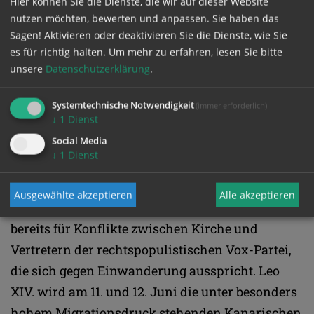
Hier können Sie die Dienste, die wir auf dieser Website
in dem weltbekannten Gotteshaus, zu der auch
nutzen möchten, bewerten und anpassen. Sie haben das
Sagen! Aktivieren oder deaktivieren Sie die Dienste, wie Sie
die Staatsspitze erwartet wird. Im Anschluss
es für richtig halten.
Um mehr zu erfahren, lesen Sie bitte
wird der Papst die Basilika verlassen und den
unsere
Datenschutzerklärung
.
172,5 Meter hohen Kirchturm segnen.
Systemtechnische Notwendigkeit
(immer erforderlich)
↓
1
Dienst
Migranten auf den Kanarischen Inseln
Social Media
↓
1
Dienst
Nach Politik, Kirche und Kunst sind die beiden
letzten Reisetage eng mit dem Thema Migration
Ausgewählte akzeptieren
Alle akzeptieren
verknüpft. Dies sorgte im Vorfeld der Reise
bereits für Konflikte zwischen Kirche und
Vertretern der rechtspopulistischen Vox-Partei,
die sich gegen Einwanderung ausspricht. Leo
XIV. wird am 11. und 12. Juni die unter besonders
hohem Migrationsdruck stehenden Kanarischen