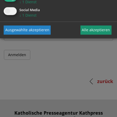
↓
1
Dienst
Benutzername
Social Media
↓
1
Dienst
Passwort
Ausgewählte akzeptieren
Alle akzeptieren
zurück
Katholische Presseagentur Kathpress