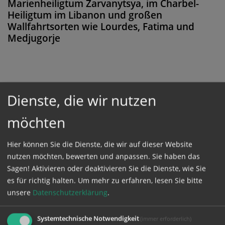
Marienheiligtum Zarvanytsya, im Charbel-
Heiligtum im Libanon und großen
Wallfahrtsorten wie Lourdes, Fatima und
Medjugorje
Diese Meldung ist nicht frei verfügbar. Bitte
Dienste, die wir nutzen
loggen Sie sich ein, oder bestellen Sie das
möchten
Produkt
Kathpress_online
.
Hier können Sie die Dienste, die wir auf dieser Website
GESCHÜTZTER BEREICH
nutzen möchten, bewerten und anpassen. Sie haben das
Sagen! Aktivieren oder deaktivieren Sie die Dienste, wie Sie
es für richtig halten.
Um mehr zu erfahren, lesen Sie bitte
Bitte melden Sie sich mit Ihrem Benutzernamen
unsere
Datenschutzerklärung
.
und Passwort an.
Systemtechnische Notwendigkeit
(immer erforderlich)