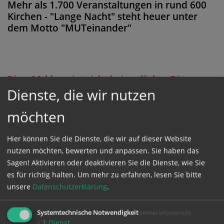
Mehr als 1.700 Veranstaltungen in rund 600
Kirchen - "Lange Nacht" steht heuer unter
dem Motto "MUTeinander"
Diese Meldung ist nicht frei verfügbar. Bitte
Dienste, die wir nutzen
loggen Sie sich ein, oder bestellen Sie das
Produkt
Kathpress_online
.
möchten
Hier können Sie die Dienste, die wir auf dieser Website
GESCHÜTZTER BEREICH
nutzen möchten, bewerten und anpassen. Sie haben das
Sagen! Aktivieren oder deaktivieren Sie die Dienste, wie Sie
Bitte melden Sie sich mit Ihrem Benutzernamen
es für richtig halten.
Um mehr zu erfahren, lesen Sie bitte
unsere
Datenschutzerklärung
.
und Passwort an.
Systemtechnische Notwendigkeit
(immer erforderlich)
Benutzername
↓
1
Dienst