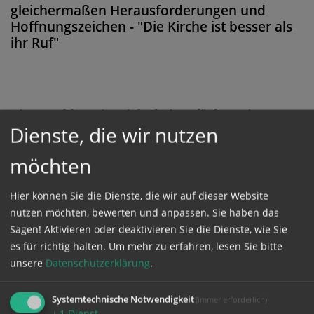
gleichermaßen Herausforderungen und
Hoffnungszeichen - "Die Kirche ist besser als
ihr Ruf"
Diese Meldung ist nicht frei verfügbar. Bitte
Dienste, die wir nutzen
loggen Sie sich ein, oder bestellen Sie das
Produkt
Kathpress_online
.
möchten
Hier können Sie die Dienste, die wir auf dieser Website
GESCHÜTZTER BEREICH
nutzen möchten, bewerten und anpassen. Sie haben das
Sagen! Aktivieren oder deaktivieren Sie die Dienste, wie Sie
Bitte melden Sie sich mit Ihrem Benutzernamen
es für richtig halten.
Um mehr zu erfahren, lesen Sie bitte
unsere
Datenschutzerklärung
.
und Passwort an.
Systemtechnische Notwendigkeit
(immer erforderlich)
Benutzername
↓
1
Dienst