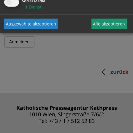
Social Media
↓
1
Dienst
Passwort
Ausgewählte akzeptieren
Alle akzeptieren
zurück
Katholische Presseagentur Kathpress
1010 Wien, Singerstraße 7/6/2
Tel: +43 / 1 / 512 52 83