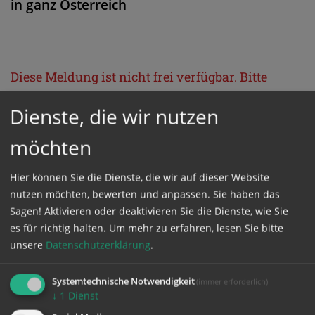
in ganz Österreich
Diese Meldung ist nicht frei verfügbar. Bitte
loggen Sie sich ein, oder bestellen Sie das
Dienste, die wir nutzen
Produkt
Kathpress_online
.
möchten
GESCHÜTZTER BEREICH
Hier können Sie die Dienste, die wir auf dieser Website
nutzen möchten, bewerten und anpassen. Sie haben das
Bitte melden Sie sich mit Ihrem Benutzernamen
Sagen! Aktivieren oder deaktivieren Sie die Dienste, wie Sie
es für richtig halten.
Um mehr zu erfahren, lesen Sie bitte
und Passwort an.
unsere
Datenschutzerklärung
.
Benutzername
Systemtechnische Notwendigkeit
(immer erforderlich)
↓
1
Dienst