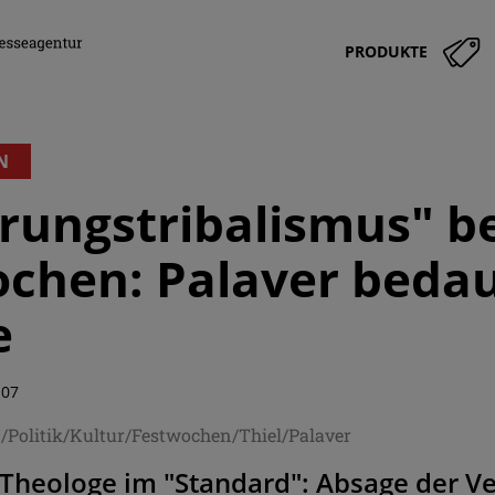
PRODUKTE
N
ungstribalismus" be
chen: Palaver bedaue
e
:07
n/Politik/Kultur/Festwochen/Thiel/Palaver
Theologe im "Standard": Absage der Ve