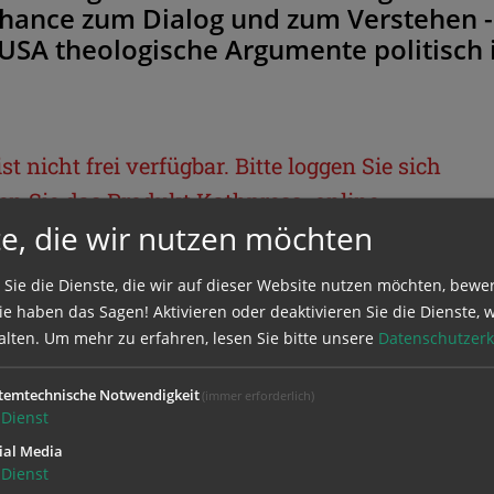
Chance zum Dialog und zum Verstehen -
 USA theologische Argumente politisch 
t nicht frei verfügbar. Bitte loggen Sie sich
llen Sie das Produkt
Kathpress_online
.
e, die wir nutzen möchten
BEREICH
 Sie die Dienste, die wir auf dieser Website nutzen möchten, bewe
e haben das Sagen! Aktivieren oder deaktivieren Sie die Dienste, w
alten.
Um mehr zu erfahren, lesen Sie bitte unsere
Datenschutzerk
ie sich mit Ihrem Benutzernamen und
temtechnische Notwendigkeit
(immer erforderlich)
Dienst
ial Media
Dienst