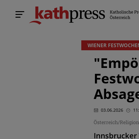
WIENER FESTWOCHE
"Empör
Festwo
Absag
03.06.2026
11
Österreich/Religio
Innsbrucker 