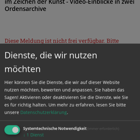
im Zeichen der Kunst - Video-Einblicke in zwei
Ordensarchive
Diese Meldung ist nicht frei verfügbar. Bitte
loggen Sie sich ein, oder bestellen Sie das
Dienste, die wir nutzen
Produkt
Kathpress_online
.
möchten
GESCHÜTZTER BEREICH
Hier können Sie die Dienste, die wir auf dieser Website
nutzen möchten, bewerten und anpassen. Sie haben das
Sagen! Aktivieren oder deaktivieren Sie die Dienste, wie Sie
Bitte melden Sie sich mit Ihrem Benutzernamen
es für richtig halten.
Um mehr zu erfahren, lesen Sie bitte
und Passwort an.
unsere
Datenschutzerklärung
.
Systemtechnische Notwendigkeit
Benutzername
(immer erforderlich)
↓
1
Dienst