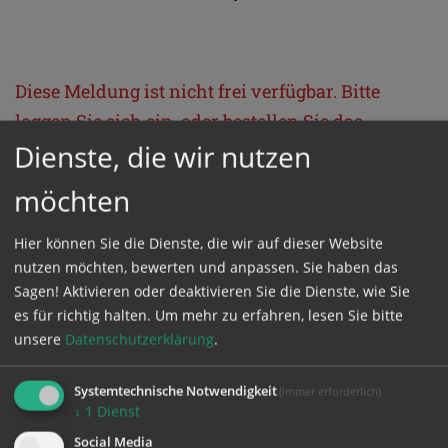
Diese Meldung ist nicht frei verfügbar. Bitte
loggen Sie sich ein, oder bestellen Sie das
Dienste, die wir nutzen
Produkt
Kathpress_online
.
möchten
GESCHÜTZTER BEREICH
Hier können Sie die Dienste, die wir auf dieser Website
nutzen möchten, bewerten und anpassen. Sie haben das
Bitte melden Sie sich mit Ihrem Benutzernamen
Sagen! Aktivieren oder deaktivieren Sie die Dienste, wie Sie
und Passwort an.
es für richtig halten.
Um mehr zu erfahren, lesen Sie bitte
unsere
Datenschutzerklärung
.
Benutzername
Systemtechnische Notwendigkeit
(immer erforderlich)
↓
1
Dienst
Social Media