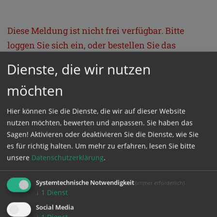
Diese Meldung ist nicht frei verfügbar. Bitte
loggen Sie sich ein, oder bestellen Sie das
Produkt
Kathpress_online
.
Dienste, die wir nutzen
möchten
GESCHÜTZTER BEREICH
Hier können Sie die Dienste, die wir auf dieser Website
Bitte melden Sie sich mit Ihrem Benutzernamen
nutzen möchten, bewerten und anpassen. Sie haben das
Sagen! Aktivieren oder deaktivieren Sie die Dienste, wie Sie
und Passwort an.
es für richtig halten.
Um mehr zu erfahren, lesen Sie bitte
unsere
Datenschutzerklärung
.
Benutzername
Systemtechnische Notwendigkeit
(immer erforderlich)
↓
1
Dienst
Passwort
Social Media