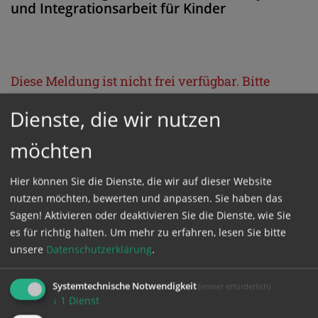
und Integrationsarbeit für Kinder
Diese Meldung ist nicht frei verfügbar. Bitte
loggen Sie sich ein, oder bestellen Sie das
Dienste, die wir nutzen
Produkt
Kathpress_online
.
möchten
GESCHÜTZTER BEREICH
Hier können Sie die Dienste, die wir auf dieser Website
nutzen möchten, bewerten und anpassen. Sie haben das
Bitte melden Sie sich mit Ihrem Benutzernamen
Sagen! Aktivieren oder deaktivieren Sie die Dienste, wie Sie
es für richtig halten.
Um mehr zu erfahren, lesen Sie bitte
und Passwort an.
unsere
Datenschutzerklärung
.
Benutzername
Systemtechnische Notwendigkeit
(immer erforderlich)
↓
1
Dienst