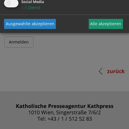
Social Media
↓
1
Dienst
Passwort
Ausgewählte akzeptieren
Alle akzeptieren
zurück
Katholische Presseagentur Kathpress
1010 Wien, Singerstraße 7/6/2
Tel: +43 / 1 / 512 52 83