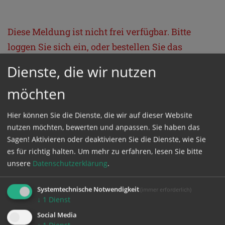
Diese Meldung ist nicht frei verfügbar. Bitte
loggen Sie sich ein, oder bestellen Sie das
Produkt
Kathpress_online
.
Dienste, die wir nutzen
möchten
GESCHÜTZTER BEREICH
Hier können Sie die Dienste, die wir auf dieser Website
Bitte melden Sie sich mit Ihrem Benutzernamen
nutzen möchten, bewerten und anpassen. Sie haben das
Sagen! Aktivieren oder deaktivieren Sie die Dienste, wie Sie
und Passwort an.
es für richtig halten.
Um mehr zu erfahren, lesen Sie bitte
unsere
Datenschutzerklärung
.
Benutzername
Systemtechnische Notwendigkeit
(immer erforderlich)
↓
1
Dienst
Passwort
Social Media