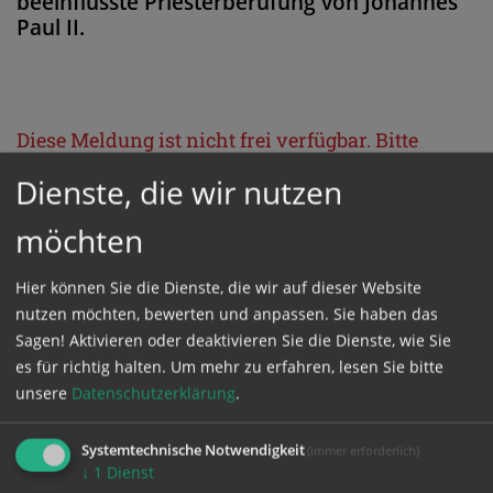
beeinflusste Priesterberufung von Johannes
Paul II.
Diese Meldung ist nicht frei verfügbar. Bitte
loggen Sie sich ein, oder bestellen Sie das
Dienste, die wir nutzen
Produkt
Kathpress_online
.
möchten
GESCHÜTZTER BEREICH
Hier können Sie die Dienste, die wir auf dieser Website
nutzen möchten, bewerten und anpassen. Sie haben das
Sagen! Aktivieren oder deaktivieren Sie die Dienste, wie Sie
Bitte melden Sie sich mit Ihrem Benutzernamen
es für richtig halten.
Um mehr zu erfahren, lesen Sie bitte
und Passwort an.
unsere
Datenschutzerklärung
.
Benutzername
Systemtechnische Notwendigkeit
(immer erforderlich)
↓
1
Dienst