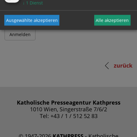
Passwort
↓
1
Dienst
Ausgewählte akzeptieren
Alle akzeptieren
zurück
Katholische Presseagentur Kathpress
1010 Wien, Singerstraße 7/6/2
Tel: +43 / 1 / 512 52 83
© 1947-2026
KATHPRESS
- Katholische