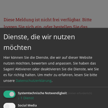
Diese Meldung ist nicht frei verfügbar. Bitte
loggen Sie sich ein, oder bestellen Sie das
Produkt
Kathpress_online
.
Dienste, die wir nutzen
möchten
GESCHÜTZTER BEREICH
Hier können Sie die Dienste, die wir auf dieser Website
nutzen möchten, bewerten und anpassen. Sie haben das
Bitte melden Sie sich mit Ihrem Benutzernamen
Sagen! Aktivieren oder deaktivieren Sie die Dienste, wie Sie
und Passwort an.
es für richtig halten.
Um mehr zu erfahren, lesen Sie bitte
unsere
Datenschutzerklärung
.
Benutzername
Systemtechnische Notwendigkeit
(immer erforderlich)
↓
1
Dienst
Social Media