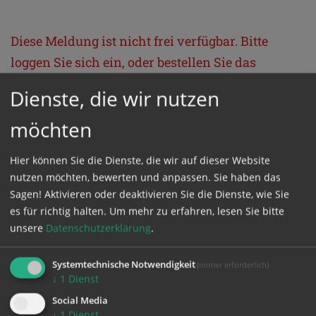
Diese Meldung ist nicht frei verfügbar. Bitte
loggen Sie sich ein, oder bestellen Sie das
Produkt
Kathpress_online
.
Dienste, die wir nutzen
möchten
GESCHÜTZTER BEREICH
Hier können Sie die Dienste, die wir auf dieser Website
Bitte melden Sie sich mit Ihrem Benutzernamen
nutzen möchten, bewerten und anpassen. Sie haben das
Sagen! Aktivieren oder deaktivieren Sie die Dienste, wie Sie
und Passwort an.
es für richtig halten.
Um mehr zu erfahren, lesen Sie bitte
unsere
Datenschutzerklärung
.
Benutzername
Systemtechnische Notwendigkeit
(immer erforderlich)
↓
1
Dienst
Passwort
Social Media
↓
1
Dienst