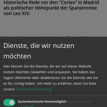
Historische Rede vor den "Cortes" in Madrid
als politischer Höhepunkt der Spanienreise
von Leo XIV.
Diese Meldung ist nicht frei verfügbar. Bitte
Dienste, die wir nutzen
loggen Sie sich ein, oder bestellen Sie das
Produkt
Kathpress_online
.
möchten
Hier können Sie die Dienste, die wir auf dieser Website
GESCHÜTZTER BEREICH
nutzen möchten, bewerten und anpassen. Sie haben das
Sagen! Aktivieren oder deaktivieren Sie die Dienste, wie Sie
Bitte melden Sie sich mit Ihrem Benutzernamen
es für richtig halten.
Um mehr zu erfahren, lesen Sie bitte
unsere
Datenschutzerklärung
.
und Passwort an.
Systemtechnische Notwendigkeit
(immer erforderlich)
Benutzername
↓
1
Dienst