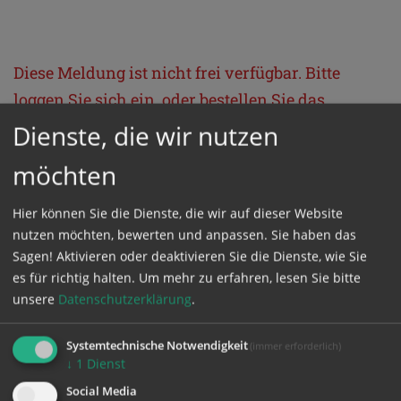
Diese Meldung ist nicht frei verfügbar. Bitte
loggen Sie sich ein, oder bestellen Sie das
Produkt
Kathpress_online
.
Dienste, die wir nutzen
möchten
GESCHÜTZTER BEREICH
Hier können Sie die Dienste, die wir auf dieser Website
nutzen möchten, bewerten und anpassen. Sie haben das
Bitte melden Sie sich mit Ihrem Benutzernamen
Sagen! Aktivieren oder deaktivieren Sie die Dienste, wie Sie
und Passwort an.
es für richtig halten.
Um mehr zu erfahren, lesen Sie bitte
unsere
Datenschutzerklärung
.
Benutzername
Systemtechnische Notwendigkeit
(immer erforderlich)
↓
1
Dienst
Social Media