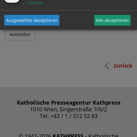
Passwort
↓
1
Dienst
Ausgewählte akzeptieren
Alle akzeptieren
zurück
Katholische Presseagentur Kathpress
1010 Wien, Singerstraße 7/6/2
Tel: +43 / 1 / 512 52 83
© 1947-2026
KATHPRESS
- Katholische