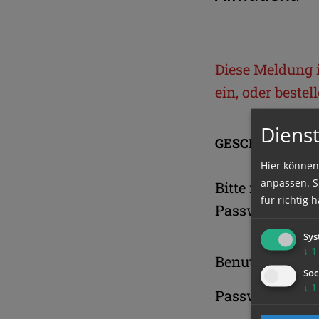
Diese Meldung is
ein, oder beste
Dienst
GESCHÜTZTER 
Hier können
anpassen. Si
Bitte melden S
für richtig h
Passwort an.
Sys
↓
1
Benutzername
Soc
↓
1
Passwort