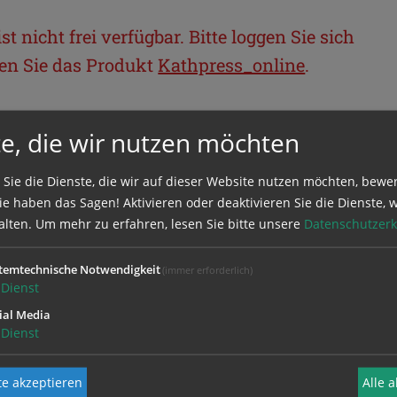
t nicht frei verfügbar. Bitte loggen Sie sich
llen Sie das Produkt
Kathpress_online
.
BEREICH
e, die wir nutzen möchten
ie sich mit Ihrem Benutzernamen und
 Sie die Dienste, die wir auf dieser Website nutzen möchten, bewe
e haben das Sagen! Aktivieren oder deaktivieren Sie die Dienste, w
alten.
Um mehr zu erfahren, lesen Sie bitte unsere
Datenschutzerk
temtechnische Notwendigkeit
(immer erforderlich)
Dienst
ial Media
Dienst
e akzeptieren
Alle 