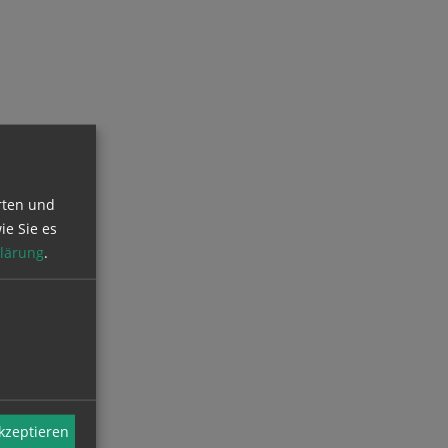
rten und
ie Sie es
lärung
.
akzeptieren